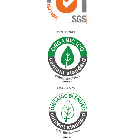
ISO 14001
CU851679